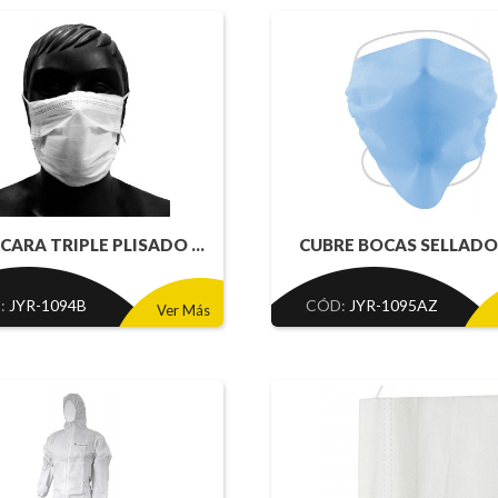
CARA TRIPLE PLISADO ...
CUBRE BOCAS SELLADO D
:
JYR-1094B
CÓD:
JYR-1095AZ
Ver Más