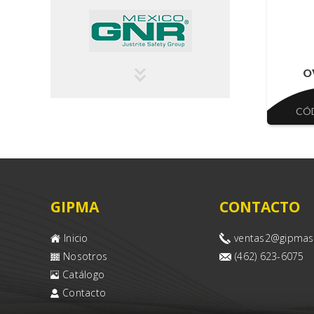
O
CÓ
GIPMA
CONTACTO
Inicio
ventas2@gipma
Nosotros
(462) 623-6075
Catálogo
Contacto