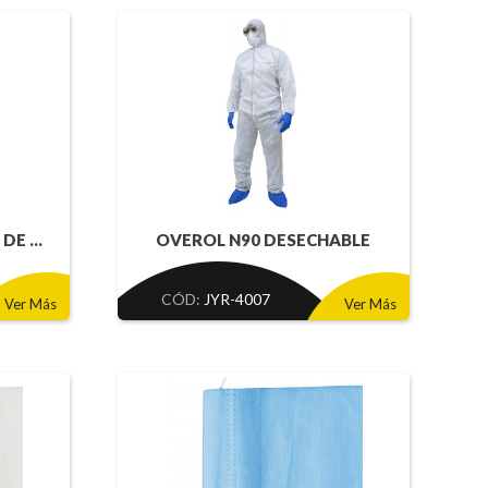
E ...
OVEROL N90 DESECHABLE
CÓD:
JYR-4007
Ver Más
Ver Más