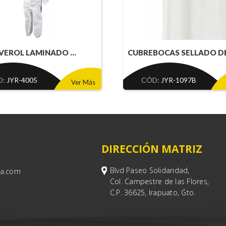
VEROL LAMINADO ...
CUBREBOCAS SELLADO DE 
D:
JYR-4005
CÓD:
JYR-1097B
Ver Más
DIRECCIÓN MATRIZ
Blvd Paseo Solidaridad,
sa.com
Col. Campestre de las Flores,
C.P. 36625, Irapuato, Gto.